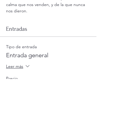
calma que nos venden, y de la que nunca 
nos dieron.
Entradas
Tipo de entrada
Entrada general
Leer más
Precio
$35.00
+$0.88 de comisión de servicio de entradas
Cantidad