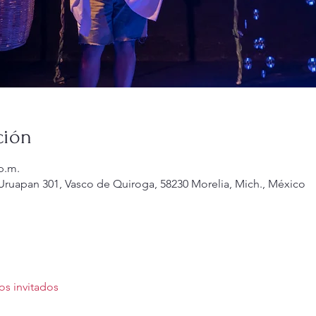
ción
 p.m.
 Uruapan 301, Vasco de Quiroga, 58230 Morelia, Mich., México
os invitados