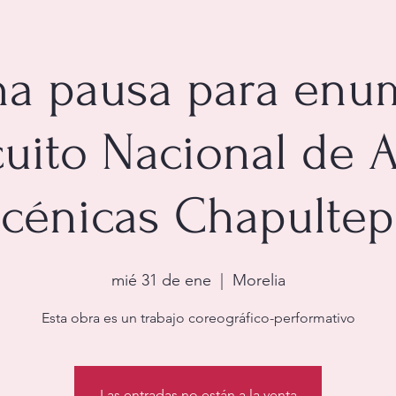
na pausa para enu
cuito Nacional de A
cénicas Chapulte
mié 31 de ene
  |  
Morelia
Esta obra es un trabajo coreográfico-performativo
Las entradas no están a la venta