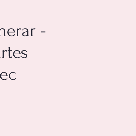
merar -
rtes
pec