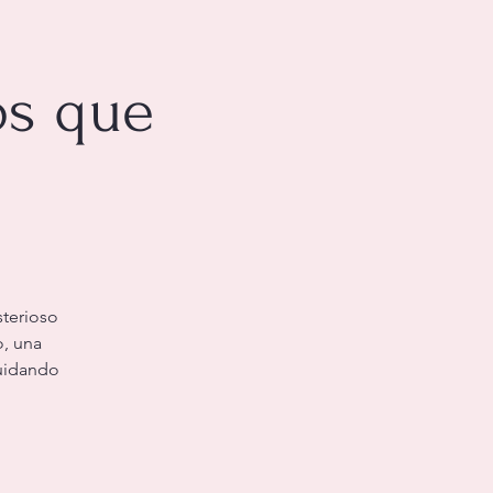
os que
sterioso
o, una
cuidando