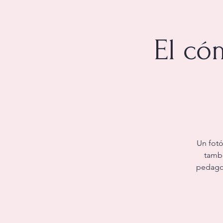
El có
Un fotó
tambo
pedagog