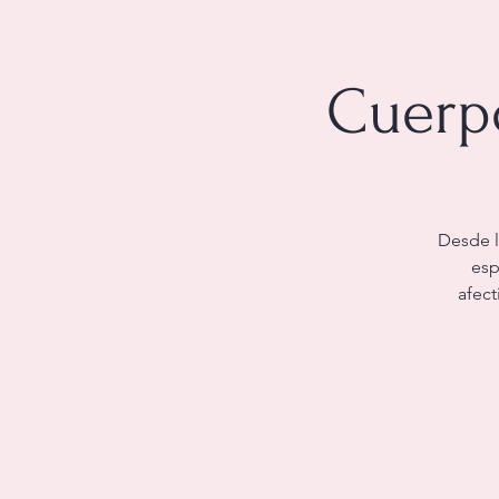
Cuerp
Desde la
esp
afect