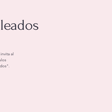
leados
invita al
ulos
ados".