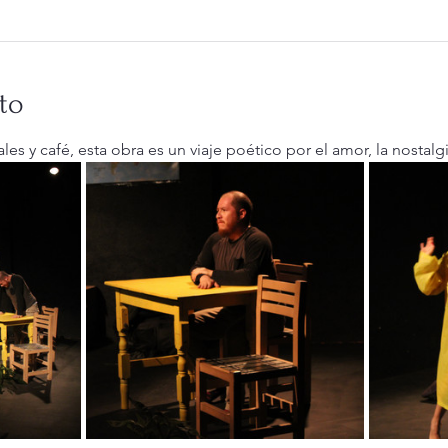
to
es y café, esta obra es un viaje poético por el amor, la nostalgi