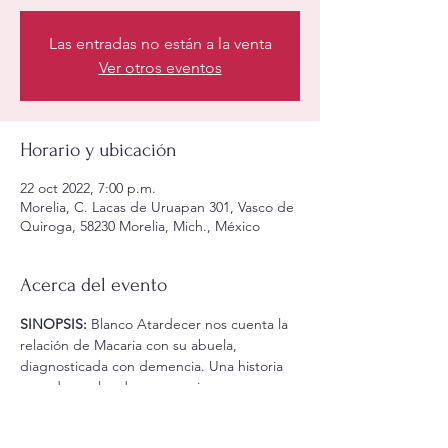
Las entradas no están a la venta
Ver otros eventos
Horario y ubicación
22 oct 2022, 7:00 p.m.
Morelia, C. Lacas de Uruapan 301, Vasco de
Quiroga, 58230 Morelia, Mich., México
Acerca del evento
SINOPSIS:
 Blanco Atardecer nos cuenta la 
relación de Macaria con su abuela, 
diagnosticada con demencia. Una historia 
narrada por los dos personajes, que nos 
comparten través de recuerdos como fue 
cambiando la abuela Estela desde que 